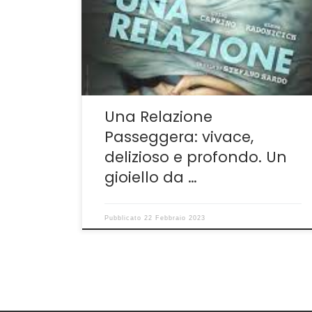
sull’amore e dintorni con stile, grazia,
delicatezza e profondità. Una Relazione
Passeggera di Emmanuel Mouret non sfugge
alla regola. È una delle opere migliori della
stagione, […]
Una Relazione
Passeggera: vivace,
delizioso e profondo. Un
gioiello da …
Pubblicato
22 Febbraio 2023