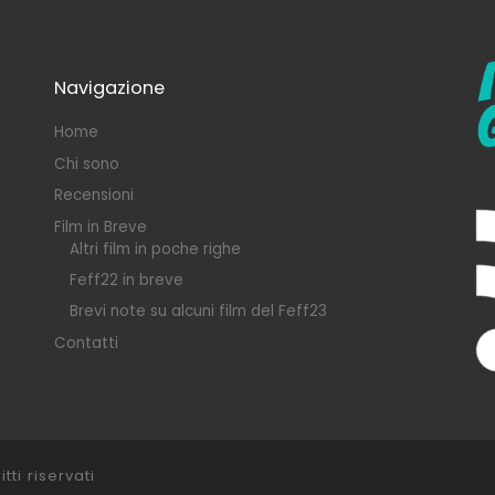
Navigazione
Home
Chi sono
Recensioni
Film in Breve
Altri film in poche righe
Feff22 in breve
Brevi note su alcuni film del Feff23
Contatti
itti riservati