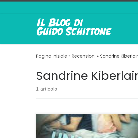
Passa al contenuto
Pagina iniziale
»
Recensioni
»
Sandrine Kiberlai
Sandrine Kiberlai
1 articolo
Mouret come un antropologo per parlare di
lei e di lui Non c’è nulla da obiettare: solo i
francesi riescono a creare film incentrati