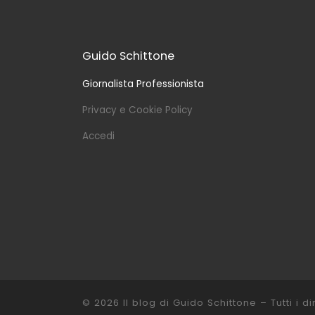
Guido Schittone
Giornalista Professionista
Privacy e Cookie Policy
Accedi
© 2026
Il blog di Guido Schittone
– Tutti i dir