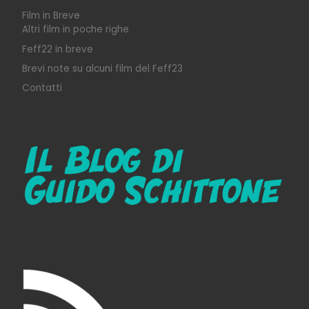
Film in Breve
Altri film in poche righe
Feff22 in breve
Brevi note su alcuni film del Feff23
Contatti