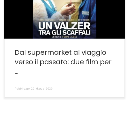
se si esclude l’ottimo Un Mondo Fragile, recensito a suo
tempo qui(lhttp://guido.sgwebitaly.it/articoli/le-
immagini-belle-e-tragiche-di-un-mondo-fragile-fatto-
di-polvere-e-sconfitte/ ) sono state […]
Dal supermarket al viaggio
verso il passato: due film per
…
Pubblicato
29 Marzo 2020