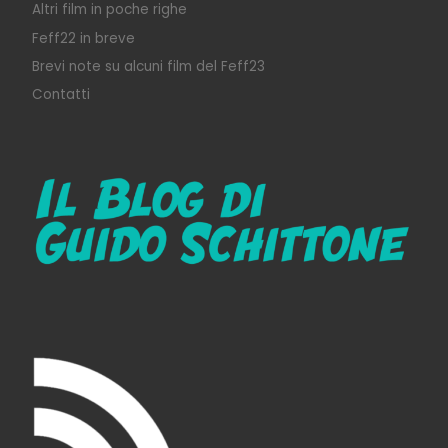
Altri film in poche righe
Feff22 in breve
Brevi note su alcuni film del Feff23
Contatti