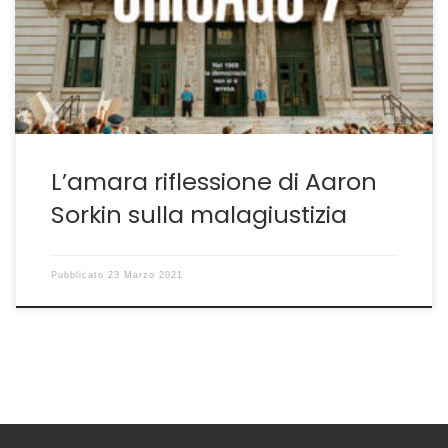
Mark Rylance, rampugna nella prima parte de Il
Processo ai Chicago 7 il suo << cliente >> Abbie
Hoffman, l’impareggiabile Sacha Baron Cohen che
aveva […]
L’amara riflessione di Aaron
Sorkin sulla malagiustizia
Pubblicato
23 Marzo 2021