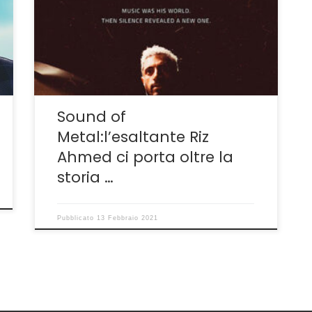
Metal è una perfetta commistione di idee
dello sceneggiatore di Come un Tuono e il
suo regista. Non a caso Sound of Metal era
un progetto scaturito dai due che avrebbe
dovuto dirigere il secondo che, […]
Sound of
Metal:l’esaltante Riz
Ahmed ci porta oltre la
storia …
Pubblicato
13 Febbraio 2021