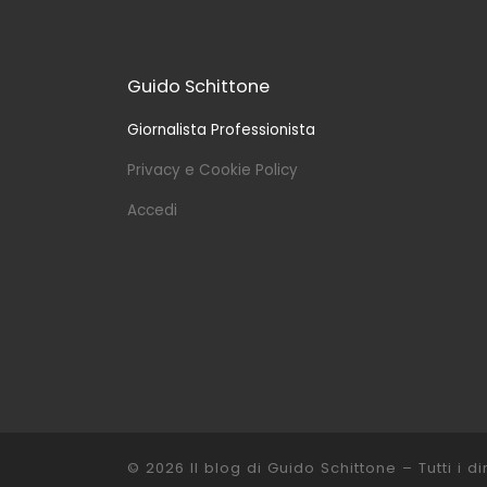
Guido Schittone
Giornalista Professionista
Privacy e Cookie Policy
Accedi
© 2026
Il blog di Guido Schittone
– Tutti i dir