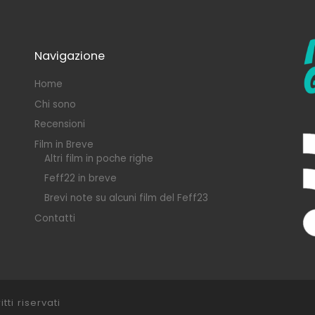
Navigazione
Home
Chi sono
Recensioni
Film in Breve
Altri film in poche righe
Feff22 in breve
Brevi note su alcuni film del Feff23
Contatti
itti riservati