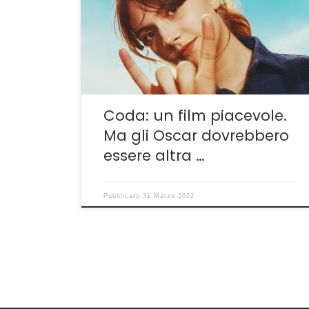
continua a essere ribaltata dalla ferrea legge
del mercato e soprattutto dei produttori e
distributori. Coda, acronimo di Child of deaf
adults, ha fatto incetta di premi in giro per il
mondo e […]
Coda: un film piacevole.
Ma gli Oscar dovrebbero
essere altra …
Pubblicato
31 Marzo 2022