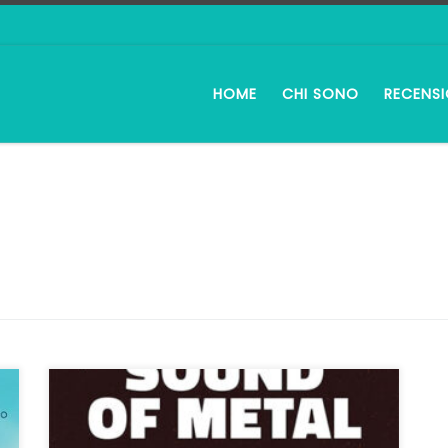
HOME
CHI SONO
RECENSI
Si scrive Darius Marder ma si può leggere
anche Derek Cianfrance perché Sound of