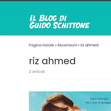
Passa al contenuto
Pagina iniziale
»
Recensioni
»
riz ahmed
riz ahmed
2 articoli
Furbo e strappalacrime:una ricetta vincente
L’IDEA malsana che gli Oscar dovrebbero
andare ai migliori film dell’anno precedente