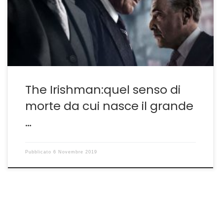
italostatunitense fotografa con lucida malinconia non
tanto la fine di un’epopea cinematografica quanto
l’avvicinarsi di quella fine definitiva che appartiene a
tutti e che forse […]
The Irishman:quel senso di
morte da cui nasce il grande
…
Pubblicato
6 Novembre 2019