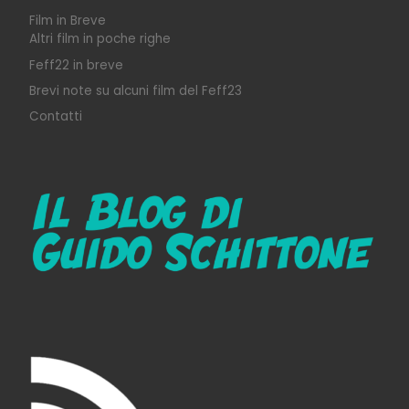
Film in Breve
Altri film in poche righe
Feff22 in breve
Brevi note su alcuni film del Feff23
Contatti