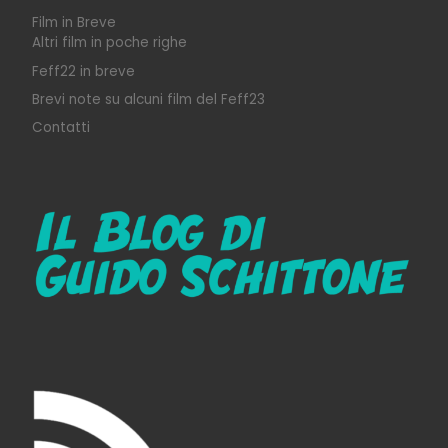
Film in Breve
Altri film in poche righe
Feff22 in breve
Brevi note su alcuni film del Feff23
Contatti