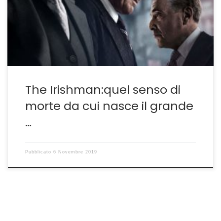
italostatunitense fotografa con lucida malinconia non
tanto la fine di un’epopea cinematografica quanto
l’avvicinarsi di quella fine definitiva che appartiene a
tutti e che forse […]
The Irishman:quel senso di
morte da cui nasce il grande
…
Pubblicato
6 Novembre 2019