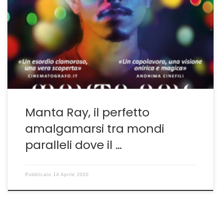
spettatori occidentali un rompicapo. È infatti
radicalmente diverso dai modelli proposti dalle più
note cinematografie dell’estremo Oriente, Cina, Corea
del Sud, Hong Kong, Giappone, Taipei, perché i suoi
modelli molto spesso rimandano a leggende locali, ai
racconti orali, a una religiosità esistenziale fluida, […]
Manta Ray, il perfetto
amalgamarsi tra mondi
paralleli dove il …
Pubblicato
14 Aprile 2020