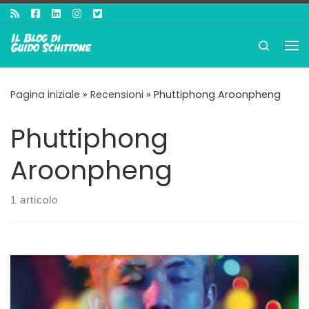
Passa al contenuto
Search
Me
Pagina iniziale
»
Recensioni
»
Phuttiphong Aroonpheng
Phuttiphong
Aroonpheng
1 articolo
Il cinema thailandese rappresenta spesso per gli