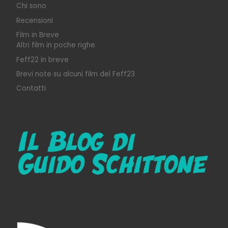
Chi sono
Recensioni
Film in Breve
Altri film in poche righe
Feff22 in breve
Brevi note su alcuni film del Feff23
Contatti