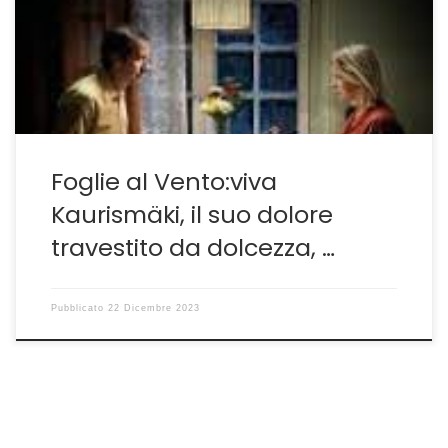
arrivato finalmente nelle sale italiane nel periodo
natalizio. Come sempre da una piccolissima storia
l’autore finlandese riesce a creare un’allegoria
esistenziale profonda, […]
Foglie al Vento:viva
Kaurismäki, il suo dolore
travestito da dolcezza, …
Pubblicato
22 Dicembre 2023