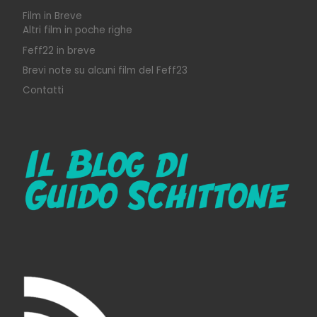
Film in Breve
Altri film in poche righe
Feff22 in breve
Brevi note su alcuni film del Feff23
Contatti