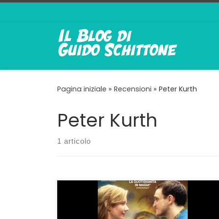
Passa al contenuto
Pagina iniziale
»
Recensioni
»
Peter Kurth
Peter Kurth
1 articolo
L’OCCASIONE è stata offerta dal Cinema
Teatro Orione di Bologna che in tempi di
Covid-19 offre agli appassionati due film in