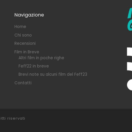
Navigazione
Home
Chi sono
Recensioni
Film in Breve
Altri film in poche righe
Feff22 in breve
Brevi note su alcuni film del Feff23
Contatti
itti riservati