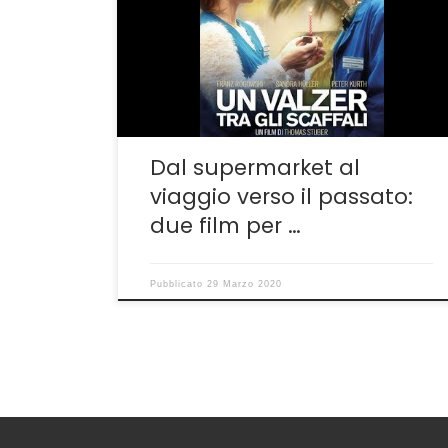
streaming gratuito un paio di giorni la
settimana, week end compreso. A fine marzo,
se si esclude l’ottimo Un Mondo Fragile,
recensito a suo tempo
qui(lhttp://guido.sgwebitaly.it/articoli/le-
immagini-belle-e-tragiche-di-un-mondo-
fragile-fatto-di-polvere-e-sconfitte/ ) sono
state […]
Dal supermarket al
viaggio verso il passato:
due film per …
Pubblicato
29 Marzo 2020