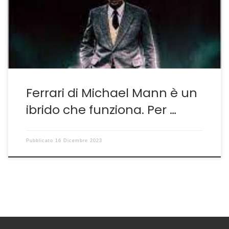
corse e dintorni, soprattutto degli ultimi prodotti con in
testa il sopravvalutato Ford versus Ferrari di James
Mangold–Più che dignitosi i cow boys Bale&Damon ma
[…]
Ferrari di Michael Mann è un
ibrido che funziona. Per …
Pubblicato
16 Dicembre 2023