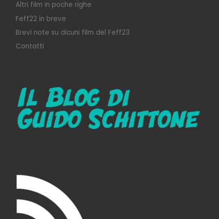
Altri film in poche righe
Feff22 in breve
Brevi note su alcuni film del Feff23
Contatti