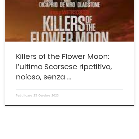
ma è colui che anche nelle sue prove minori ha sempre
saputo donare spunti, riflessioni, colpi di genio. Questa
volta non […]
Killers of the Flower Moon:
l’ultimo Scorsese ripetitivo,
noioso, senza …
Pubblicato
25 Ottobre 2023