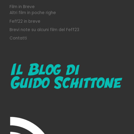
Film in Breve
Altri film in poche righe
Feff22 in breve
Brevi note su alcuni film del Feff23
Contatti