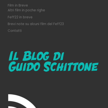
Film in Breve
Altri film in poche righe
Feff22 in breve
Brevi note su alcuni film del Feff23
Contatti