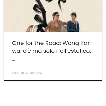
successo riscosso al Sundance. In primis perché a
produrlo è niente meno che Wong Kar-wai, sempre
molto attento a ciò che realizzano i […]
One for the Road: Wong Kar-
wai c’è ma solo nell’estetica.
…
Pubblicato
29 Aprile 2022