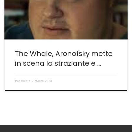
può entrare. Charlie è abnorme, pesa quasi 300kg. La
sua casa in realtà è normalissima ma il regista Darren
Aronofsky e il fido direttore della […]
The Whale, Aronofsky mette
in scena la straziante e …
Pubblicato
2 Marzo 2023