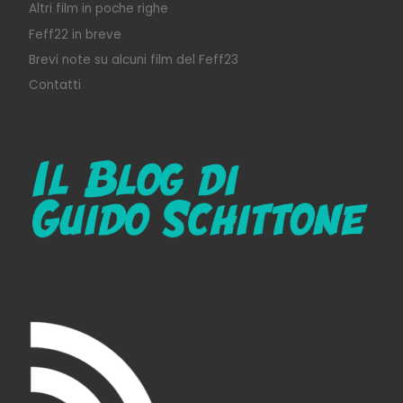
Altri film in poche righe
Feff22 in breve
Brevi note su alcuni film del Feff23
Contatti