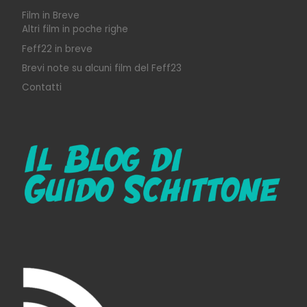
Film in Breve
Altri film in poche righe
Feff22 in breve
Brevi note su alcuni film del Feff23
Contatti