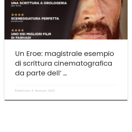
https://guidoschittone.com/tutti-lo-sanno-farhadi-piu-
di-mestiere-che-di-ispirazione/– e lo fa in modo
ottimale. Non importa che a Cannes il suo film abbia
soltanto vinto-ex […]
Un Eroe: magistrale esempio
di scrittura cinematografica
da parte dell’ …
Pubblicato
6 Gennaio 2022