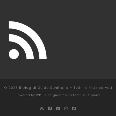
© 2026
Il blog di Guido Schittone
– Tutti i diritti riservati
Powered by
WP
– Designed con il
tema Customizr