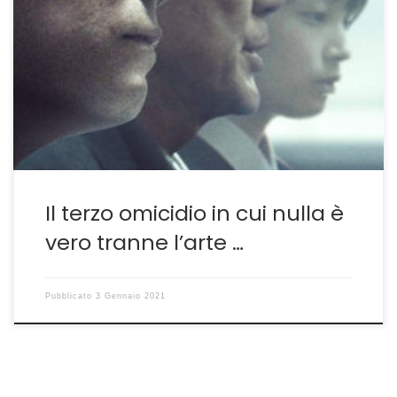
Quando, nel volgere di una ventina di giorni, riguardi un
film per la seconda volta i motivi sono due: o non lo hai
compreso e vuoi trovarne le chiavi o ti ha
entusiasmato e ti è rimasto talmente impresso che
desideri ritornare tra le sue atmosfere, le domande che
pone, […]
Il terzo omicidio in cui nulla è
vero tranne l’arte …
Pubblicato
3 Gennaio 2021