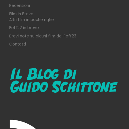
Recensioni
Film in Breve
Altri film in poche righe
Feff22 in breve
Brevi note su alcuni film del Feff23
Contatti