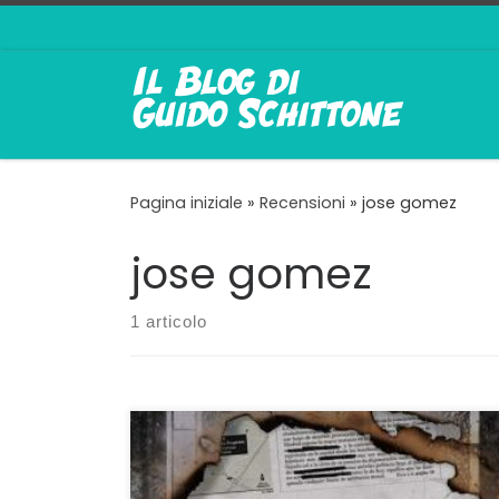
Passa al contenuto
Pagina iniziale
»
Recensioni
»
jose gomez
jose gomez
1 articolo
Due inchieste ben realizzate L’11 Marzo 2004 a
Madrid quattro treni regionali esplosero in
quattro diverse stazioni della città