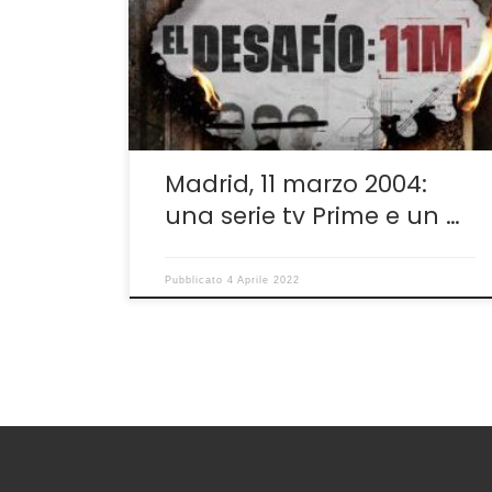
provocando 192 morti e oltre 2000 persone
gravemente lesionate. È una ferita ancora
non rimarginata in Spagna e in Europa che sia
Amazon Prime sia Netflix hanno voluto
ricordare attraverso una […]
Madrid, 11 marzo 2004:
una serie tv Prime e un …
Pubblicato
4 Aprile 2022