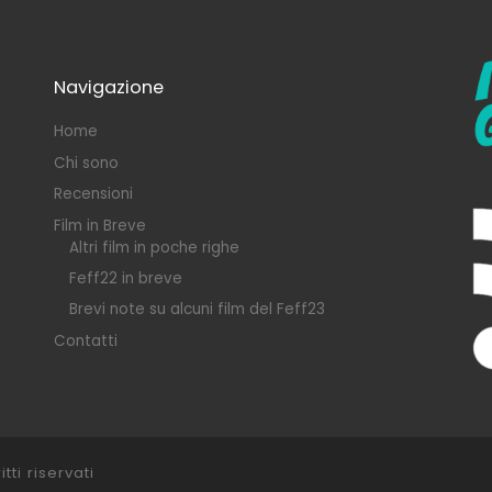
Navigazione
Home
Chi sono
Recensioni
Film in Breve
Altri film in poche righe
Feff22 in breve
Brevi note su alcuni film del Feff23
Contatti
itti riservati