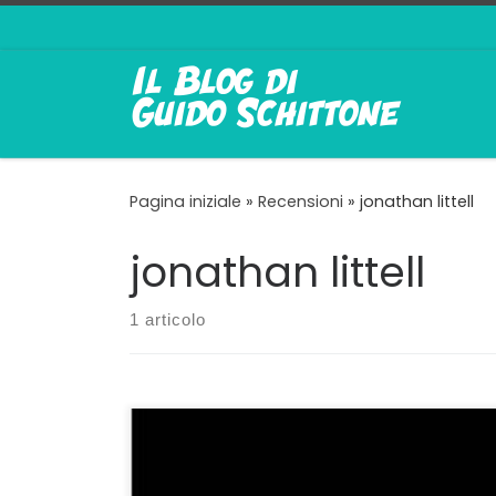
Passa al contenuto
Pagina iniziale
»
Recensioni
»
jonathan littell
jonathan littell
1 articolo
Spiegare l’orrore in modi differenti Potenza
del cinema: credo che prima di avvicinarsi
alla realizzazione di La Zona d’Interesse,