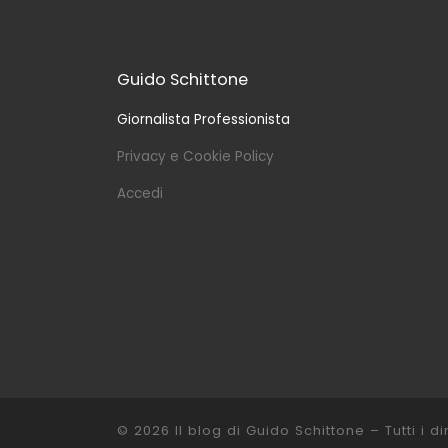
Guido Schittone
Giornalista Professionista
Privacy e Cookie Policy
Accedi
© 2026
Il blog di Guido Schittone
– Tutti i dir