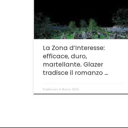
Jonathan Glazer abbia letto e riletto un
centinaio di volte lo splendido romanzo di
Martin Amis che nel 2015, quando uscì in Italia
per Einaudi, fu accolto anche con qualche
mugugno, […]
La Zona d’Interesse:
efficace, duro,
martellante. Glazer
tradisce il romanzo …
Pubblicato
6 Marzo 2024