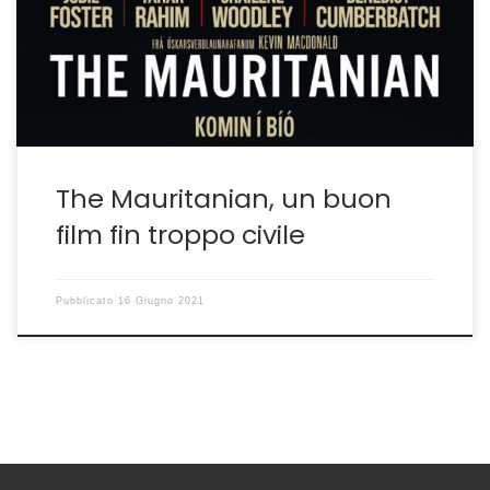
cosidetto cinema civile, attraverso cui gli Usa-la
coproduzione però è della britannica BBC- sembrano
accusarsi di nefandezze per poi assolvere la coscienza
autodenunciandosi. Si parla di […]
The Mauritanian, un buon
film fin troppo civile
Pubblicato
16 Giugno 2021