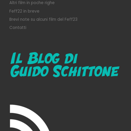
Altri film in poche righe
Feff22 in breve
Brevi note su alcuni film del Feff23
Contatti