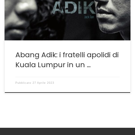
riferimento ben precisi, sa usarli all’occorrenza e
amalgamarli. Il suo Abang Adik è cinema ad alto livello
e non è un caso che […]
Abang Adik: i fratelli apolidi di
Kuala Lumpur in un …
Pubblicato
27 Aprile 2023