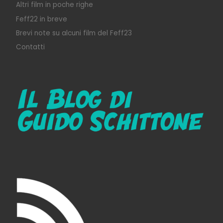
Altri film in poche righe
Feff22 in breve
Brevi note su alcuni film del Feff23
Contatti