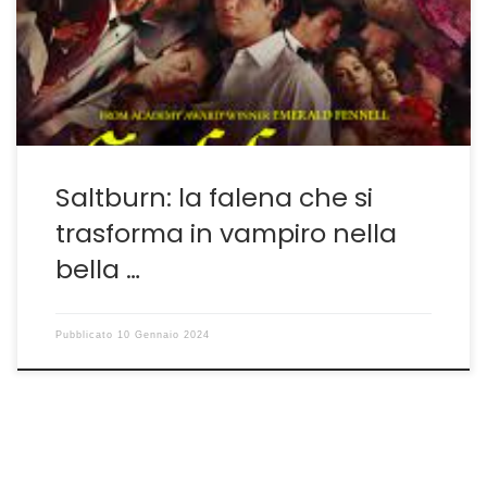
Una Donna Promettente. Soprattutto Fennell deve
avere una particolare predisposizione per le black
comedy, per personaggi all’apparenza insicuri,
insignificanti, che a poco a poco si trasformano […]
Saltburn: la falena che si
trasforma in vampiro nella
bella …
Pubblicato
10 Gennaio 2024