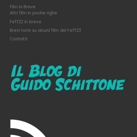
Film in Breve
Altri film in poche righe
Feff22 in breve
Brevi note su alcuni film del Feff23
Contatti