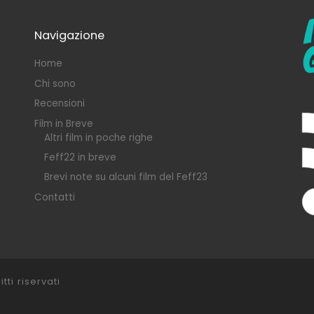
Navigazione
Home
Chi sono
Recensioni
Film in Breve
Altri film in poche righe
Feff22 in breve
Brevi note su alcuni film del Feff23
Contatti
itti riservati