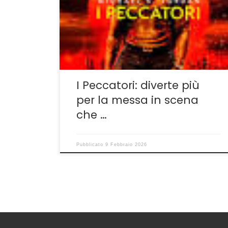
scorsa primavera, è un film curioso,
interessante, divertente. Il suo autore, Ryan
Coogler, rivelatosi sedici anni fa con l’ottimo
Fruitvale Station (Fruitvale Station: l’esordio
non banale di Ryan Coogler) […]
I Peccatori: diverte più
per la messa in scena
che …
Pubblicato
9 Febbraio 2026