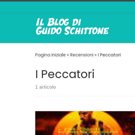
Passa al contenuto
Pagina iniziale
»
Recensioni
»
I Peccatori
I Peccatori
1 articolo
Un mix di cose già viste ben orchestrato
Primatista di candidature all’Oscar, ben sedici
nomination, I Peccatori, uscito in Italia nella