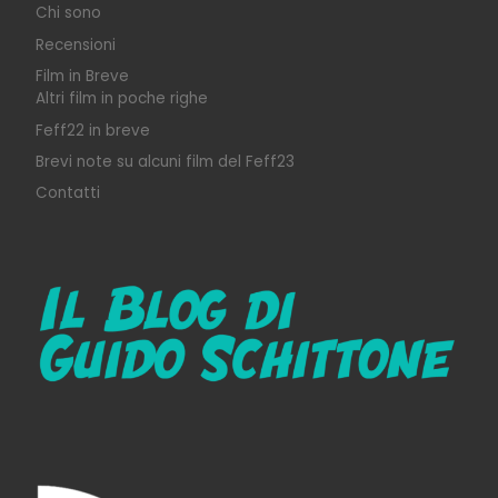
Chi sono
Recensioni
Film in Breve
Altri film in poche righe
Feff22 in breve
Brevi note su alcuni film del Feff23
Contatti