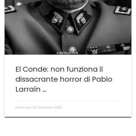
L’eredità di una dittatura sotto forma di allegoria
PABLO LARRAÍN ritorna a parlare del suo Cile ne El
Conde, il film a cui è stato attribuito il premio per la
sceneggiatura alla recente mostra veneziana. Lo fa
come nelle sue migliori tradizioni riflettendo più sulle
conseguenze di ciò che è […]
El Conde: non funziona il
dissacrante horror di Pablo
Larraín …
Pubblicato
20 Settembre 2023