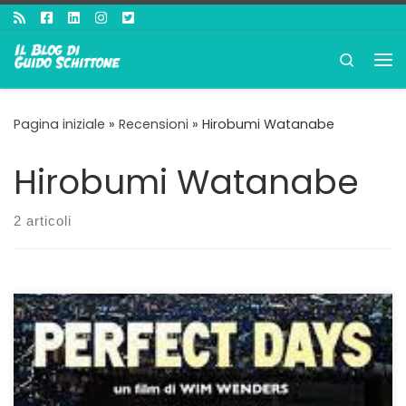
Passa al contenuto
Search
Me
Pagina iniziale
»
Recensioni
»
Hirobumi Watanabe
Hirobumi Watanabe
2 articoli
Elogio della lentezza Perfect Days riporta Wim Wenders
a realizzare un vero e proprio film dopo una decade
trascorsa nel mondo dei documentari. L’autore tedesco