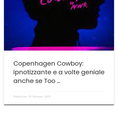
Il ritorno di #NWR tra narcisismo e alta qualità Per
restare in tema di autoreferenzialità dopo il discusso
Bardo di Inárritu-Bardo: il non luogo di Iñárritu dove
l’onirico stanca e l’eccesso di narcismo soffoca le
intuizioni– ecco un altro esempio di cinema-che sia una
serie tv distribuita da Netflix poco […]
Copenhagen Cowboy:
ipnotizzante e a volte geniale
anche se Too …
Pubblicato
25 Gennaio 2023