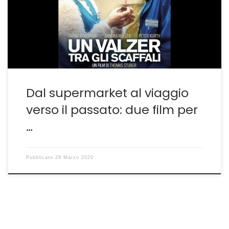
se si esclude l’ottimo Un Mondo Fragile, recensito a suo
tempo qui(lhttp://guido.sgwebitaly.it/articoli/le-
immagini-belle-e-tragiche-di-un-mondo-fragile-fatto-
di-polvere-e-sconfitte/ ) sono state […]
Dal supermarket al viaggio
verso il passato: due film per
…
Pubblicato
29 Marzo 2020