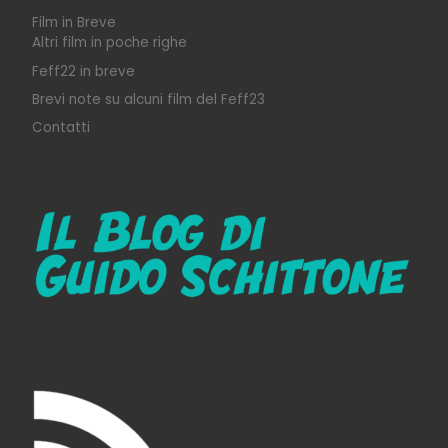
Film in Breve
Altri film in poche righe
Feff22 in breve
Brevi note su alcuni film del Feff23
Contatti