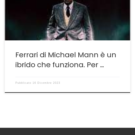
corse e dintorni, soprattutto degli ultimi prodotti con in
testa il sopravvalutato Ford versus Ferrari di James
Mangold–Più che dignitosi i cow boys Bale&Damon ma
[…]
Ferrari di Michael Mann è un
ibrido che funziona. Per …
Pubblicato
16 Dicembre 2023