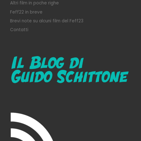
Altri film in poche righe
Feff22 in breve
Brevi note su alcuni film del Feff23
Contatti