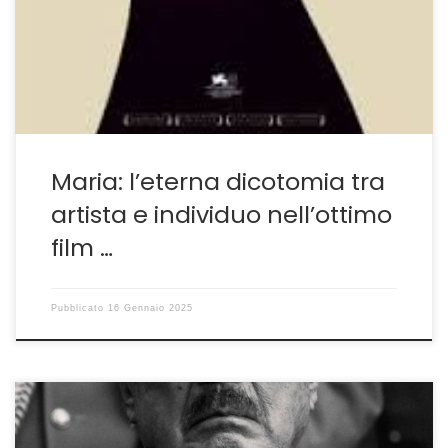
attraverso i finti biopic sulle figure femminili ha
costruito gran parte della propria produzione recente.
Dopo Jackie del 2016-Jackie tra mito e manipolazione
della storia. Così […]
Maria: l’eterna dicotomia tra
artista e individuo nell’ottimo
film …
Pubblicato
16 Gennaio 2025