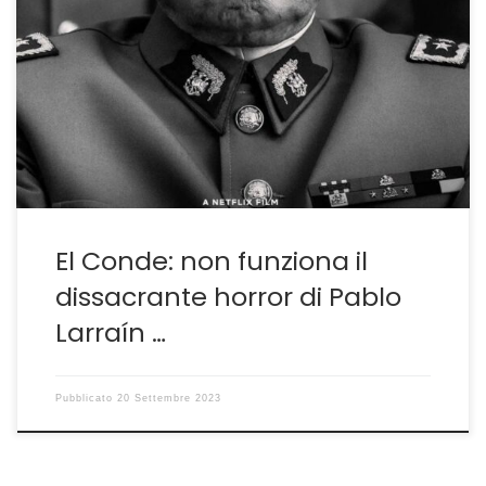
L’eredità di una dittatura sotto forma di allegoria
PABLO LARRAÍN ritorna a parlare del suo Cile ne El
Conde, il film a cui è stato attribuito il premio per la
sceneggiatura alla recente mostra veneziana. Lo fa
come nelle sue migliori tradizioni riflettendo più sulle
conseguenze di ciò che è […]
El Conde: non funziona il
dissacrante horror di Pablo
Larraín …
Pubblicato
20 Settembre 2023