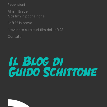
Recensioni
Film in Breve
Altri film in poche righe
Feff22 in breve
Brevi note su alcuni film del Feff23
Contatti