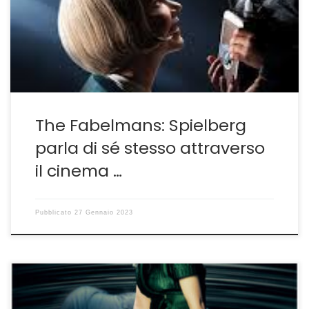
questioni. Parla del proprio io attraverso la lente della
cinepresa, ripercorrendo, come nelle migliori tradizioni, i
momenti iniziali di una passione destinata a diventare
non parte […]
The Fabelmans: Spielberg
parla di sé stesso attraverso
il cinema …
Pubblicato
27 Gennaio 2023