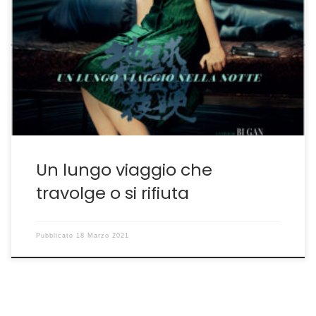
I ricordi sono sempre bagnati di lacrime Esistono
parecchi motivi per vedere Un Lungo Viaggio Nella
Notte dell’enfant prodige della cinematografia cinese
Bi Gan come ne esistono altri, ugualmente validi, per
cestinarlo. Perché se da un lato il film che nella
titolazione in lingua inglese riprende il titolo Long Day’s
[…]
Un lungo viaggio che
travolge o si rifiuta
Pubblicato
18 Marzo 2021