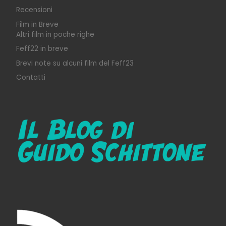
Recensioni
Film in Breve
Altri film in poche righe
Feff22 in breve
Brevi note su alcuni film del Feff23
Contatti