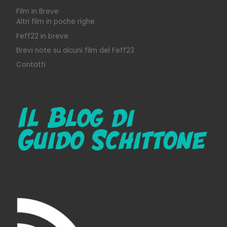
Film in Breve
Altri film in poche righe
Feff22 in breve
Brevi note su alcuni film del Feff23
Contatti