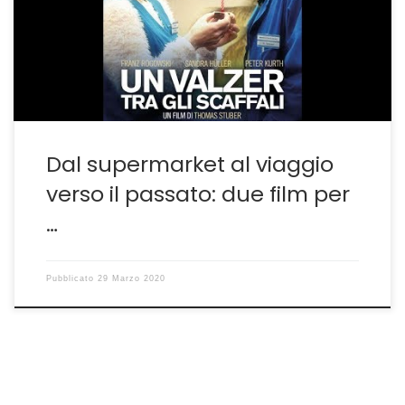
se si esclude l’ottimo Un Mondo Fragile, recensito a suo
tempo qui(lhttp://guido.sgwebitaly.it/articoli/le-
immagini-belle-e-tragiche-di-un-mondo-fragile-fatto-
di-polvere-e-sconfitte/ ) sono state […]
Dal supermarket al viaggio
verso il passato: due film per
…
Pubblicato
29 Marzo 2020