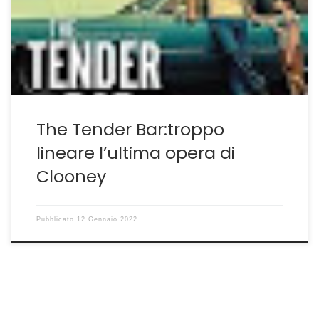
autobiografico del premio Pulitzer JR Moehringer.
L’attore-autore delude perché sembra essersi calato in
una sorta di comfort zone, svolgendo il compito con
diligenza ma senza alcun […]
The Tender Bar:troppo
lineare l’ultima opera di
Clooney
Pubblicato
12 Gennaio 2022