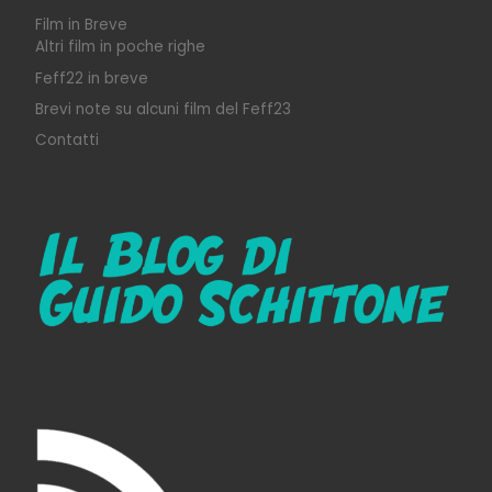
Film in Breve
Altri film in poche righe
Feff22 in breve
Brevi note su alcuni film del Feff23
Contatti