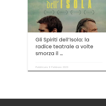
perché nella versione italiana non sia stato
mantenuto. Sembra un particolare di piccola
importanza ma le Banshees della mitologia
irlandese sono una cosa seria: annunciano la
iella […]
Gli Spiriti dell’Isola: la
radice teatrale a volte
smorza il …
Pubblicato
9 Febbraio 2023