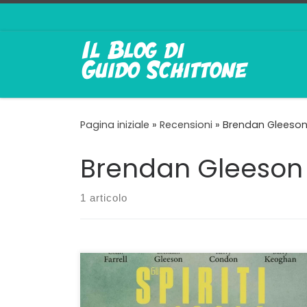
Passa al contenuto
Pagina iniziale
»
Recensioni
»
Brendan Gleeso
Brendan Gleeson
1 articolo
Una delicata lentezza pregio e limite del film
The Banshees of Inisherin è il titolo originale
de Gli Spiriti dell’Isola e non comprendiamo