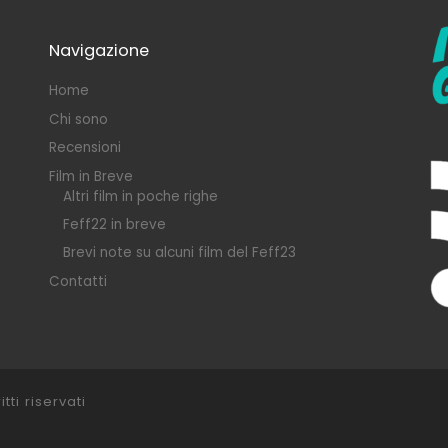
Navigazione
Home
Chi sono
Recensioni
Film in Breve
Altri film in poche righe
Feff22 in breve
Brevi note su alcuni film del Feff23
Contatti
itti riservati