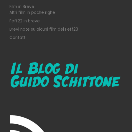
Film in Breve
Altri film in poche righe
Feff22 in breve
Brevi note su alcuni film del Feff23
Contatti