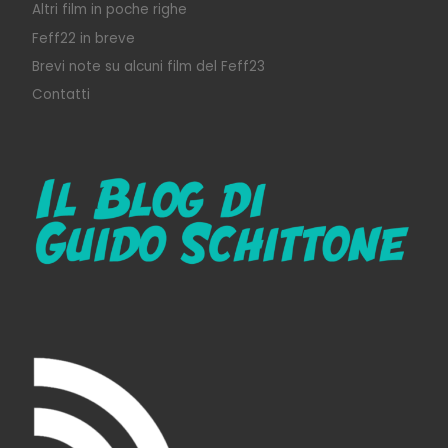
Altri film in poche righe
Feff22 in breve
Brevi note su alcuni film del Feff23
Contatti