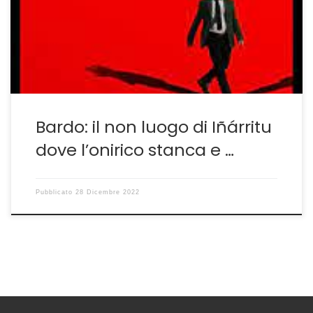
innegabile maestria scenica ma con una sceneggiatura
che appare confusa, sfuggente, non dando mai allo
spettatore l’impressione di essere dentro a una storia.
Ed […]
Bardo: il non luogo di Iñárritu
dove l’onirico stanca e …
Pubblicato
28 Dicembre 2022