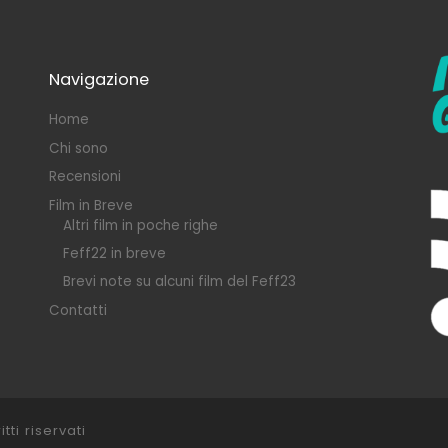
Navigazione
Home
Chi sono
Recensioni
Film in Breve
Altri film in poche righe
Feff22 in breve
Brevi note su alcuni film del Feff23
Contatti
itti riservati