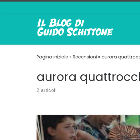
Passa al contenuto
Pagina iniziale
»
Recensioni
»
aurora quattroc
aurora quattrocc
2 articoli
Un esordio con fiocchi Al primo
lungometraggio Margherita Spampinato
dimostra di sapere benissimo dove andare a