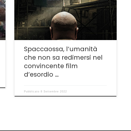
debuttante alla regia ma attore di spessore
Vincenzo Pirrotta presentato nelle Giornate
degli Autori al festival di Venezia 2022.
Un’opera che sottolinea quanto il coraggio di
intraprendere strade diverse […]
Spaccaossa, l’umanità
che non sa redimersi nel
convincente film
d’esordio …
Pubblicato
8 Settembre 2022