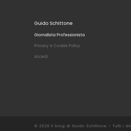
Guido Schittone
Giornalista Professionista
Privacy e Cookie Policy
Accedi
© 2026
Il blog di Guido Schittone
– Tutti i dir