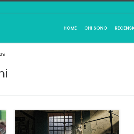
HOME
CHI SONO
RECENSI
chi
hi
<< Siamo nessuno mischiato con niente >> È
una delle tanti frasi scandite dal
protagonista di Spaccaossa, il riuscito film del