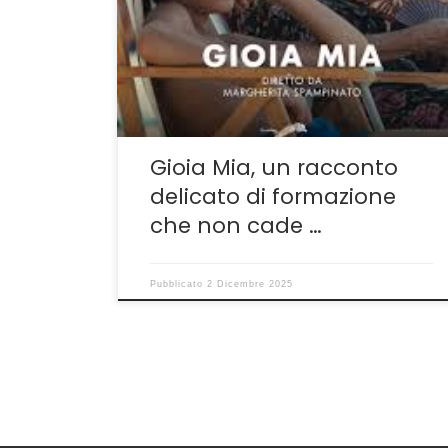
parare. D’altronde non si tratta di una neofita
in senso tecnico. Negli anni ha potuto
lavorare come segretaria di edizione o
supervisore alle sceneggiature o al casting a
fianco di molti autori interessanti,
Michelangelo […]
Gioia Mia, un racconto
delicato di formazione
che non cade …
Pubblicato
2 Dicembre 2025