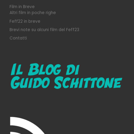
Film in Breve
Altri film in poche righe
Feff22 in breve
Brevi note su alcuni film del Feff23
Contatti