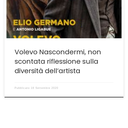
appena qualche riga. C’è il rischio agiografico
incombente o quello di una fredda biografia. Giorgio
Diritti dopo tre film importanti, due riuscitissimi(Il Vento
fa […]
Volevo Nascondermi, non
scontata riflessione sulla
diversità dell’artista
Pubblicato
16 Settembre 2020