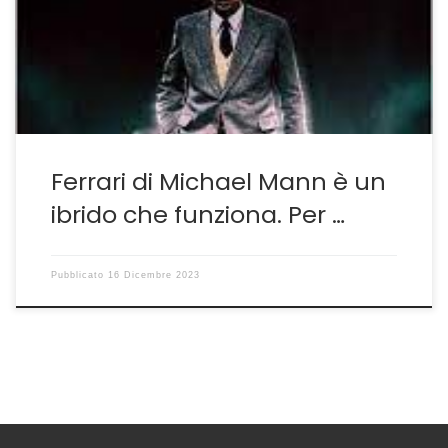
corse e dintorni, soprattutto degli ultimi prodotti con in
testa il sopravvalutato Ford versus Ferrari di James
Mangold–Più che dignitosi i cow boys Bale&Damon ma
[…]
Ferrari di Michael Mann è un
ibrido che funziona. Per …
Pubblicato
16 Dicembre 2023