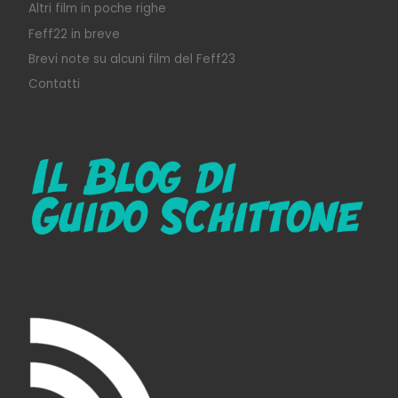
Altri film in poche righe
Feff22 in breve
Brevi note su alcuni film del Feff23
Contatti