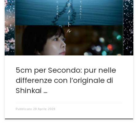
filmica di un’opera di animazione, oltre tutto superba,
non è così semplice come potrebbe apparire in un
primo momento. Nel caso specifico si parla del
capolavoro di Makoto Shinkai 5 Centimetri al Secondo
che il fotografo giapponese Yoshiyuki Okuyama ha
voluto riproporre […]
5cm per Secondo: pur nelle
differenze con l’originale di
Shinkai …
Pubblicato
28 Aprile 2026