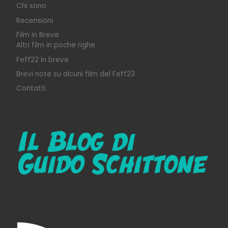
Chi sono
Recensioni
Film in Breve
Altri film in poche righe
Feff22 in breve
Brevi note su alcuni film del Feff23
Contatti