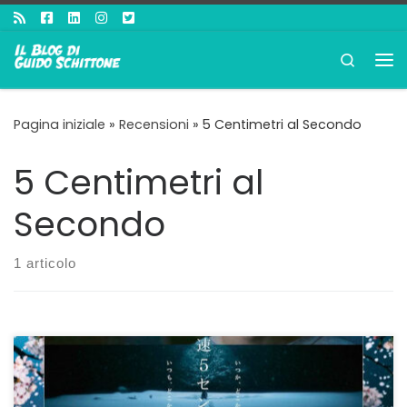
Passa al contenuto
Search
Me
Pagina iniziale
»
Recensioni
»
5 Centimetri al Secondo
5 Centimetri al
Secondo
1 articolo
Dal cartoon al live action Creare una trasposizione