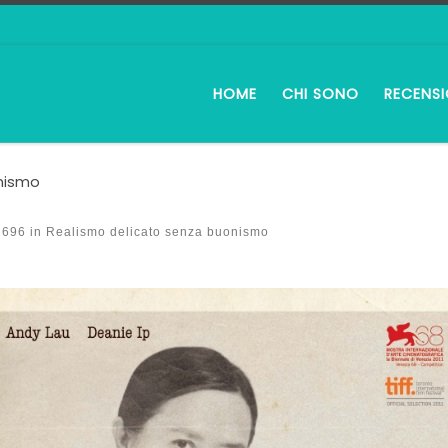
HOME
CHI SONO
RECENSI
onismo
 696
in
Realismo delicato senza buonismo
i