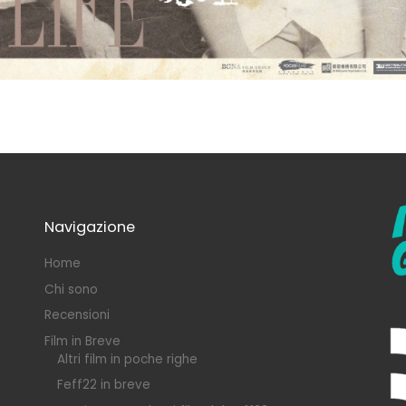
Navigazione
Home
Chi sono
Recensioni
Film in Breve
Altri film in poche righe
Feff22 in breve