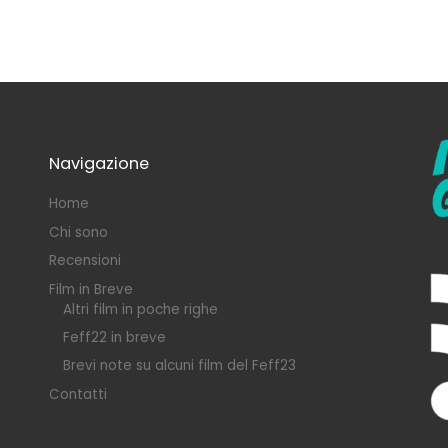
Navigazione
Home
Chi sono
Recensioni
Film in Breve
Altri film in poche righe
Feff22 in breve
Brevi note su alcuni film del Feff23
Contatti