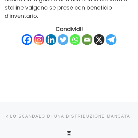
stelline valgono se prese con beneficio
d’inventario.
Condividi!
Navigazione articoli
Articolo precedente
LO SCANDALO DI UNA DISTRIBUZIONE MANCATA
RITORNA ALLA LISTA DEG