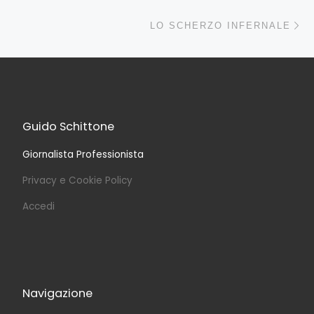
Ar
LO SCHERZO INFERNALE
Guido Schittone
Giornalista Professionista
Privacy e Cookie Policy
Accedi
Navigazione