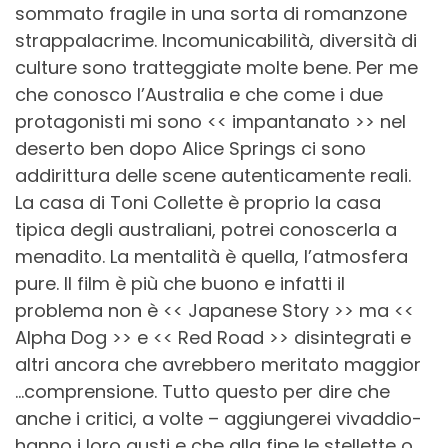
sommato fragile in una sorta di romanzone
strappalacrime. Incomunicabilità, diversità di
culture sono tratteggiate molte bene. Per me
che conosco l’Australia e che come i due
protagonisti mi sono << impantanato >> nel
deserto ben dopo Alice Springs ci sono
addirittura delle scene autenticamente reali.
La casa di Toni Collette è proprio la casa
tipica degli australiani, potrei conoscerla a
menadito. La mentalità è quella, l’atmosfera
pure. Il film è più che buono e infatti il
problema non è << Japanese Story >> ma <<
Alpha Dog >> e << Red Road >> disintegrati e
altri ancora che avrebbero meritato maggior
…comprensione. Tutto questo per dire che
anche i critici, a volte – aggiungerei vivaddio-
hanno i loro gusti e che alla fine le stellette o