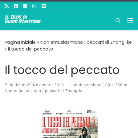
Passa al contenuto
Search
Me
Pagina iniziale
»
Non entusiasmano i peccati di Zhang-ke
»
Il tocco del peccato
Il tocco del peccato
Pubblicato
29 Novembre 2013
-
con dimensione
188 × 268
in
Non entusiasmano i peccati di Zhang-ke
Navigazione immagini