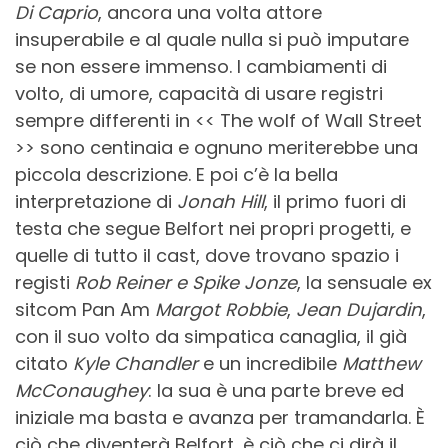
Di Caprio
, ancora una volta attore
insuperabile e al quale nulla si può imputare
se non essere immenso. I cambiamenti di
volto, di umore, capacità di usare registri
sempre differenti in << The wolf of Wall Street
>> sono centinaia e ognuno meriterebbe una
piccola descrizione. E poi c’è la bella
interpretazione di
Jonah Hill
, il primo fuori di
testa che segue Belfort nei propri progetti, e
quelle di tutto il cast, dove trovano spazio i
registi
Rob Reiner e Spike Jonze
, la sensuale ex
sitcom Pan Am
Margot Robbie
,
Jean Dujardin
,
con il suo volto da simpatica canaglia, il già
citato
Kyle Chandler
e un incredibile
Matthew
McConaughey
: la sua è una parte breve ed
iniziale ma basta e avanza per tramandarla. È
ciò che diventerà Belfort, è ciò che ci dirà il