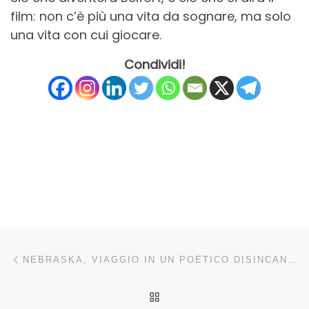
film: non c’è più una vita da sognare, ma solo
una vita con cui giocare.
Condividi!
Navigazione articoli
Articolo precedente
NEBRASKA, VIAGGIO IN UN POETICO DISINCANTO
RITORNA ALLA LISTA DEG