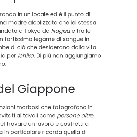
ando in un locale ed è il punto di
una madre alcolizzata che lei stessa
 mandata a Tokyo da
Nagisa
e tra le
un fortissimo legame di sangue in
be di ciò che desiderano dalla vita.
lia per
Ichika.
Di più non aggiungiamo
no.
a del Giappone
nziani morbosi che fotografano in
nvitati ai tavoli come
persone altr
e,
el trovare un lavoro e costretti a
na in particolare ricorda quella di