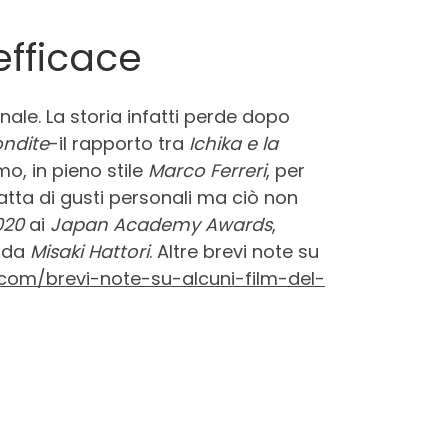
efficace
nale. La storia infatti perde dopo
ondite
-il rapporto tra
Ichika e la
mo, in pieno stile
Marco Ferreri
, per
tratta di gusti personali ma ciò non
020
ai
Japan Academy Awards
,
dida
Misaki Hattori
. Altre brevi note su
.com/brevi-note-su-alcuni-film-del-