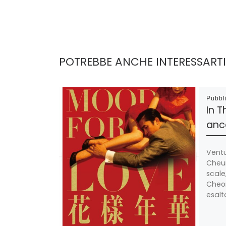
POTREBBE ANCHE INTERESSARTI
Pubbl
In T
anco
Ventu
Cheu
scale
Cheon
esalt