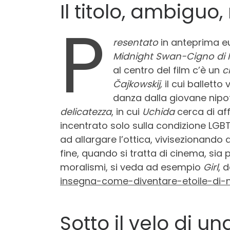
Il titolo, ambiguo
P
resentato
in anteprima e
Midnight Swan-Cigno di 
al centro del film c’è un
c
Čajkowskij,
il cui ballet
danza dalla giovane nipo
delicatezza
, in cui
Uchida
cerca di aff
incentrato solo sulla condizione LGBT
ad allargare l’ottica, vivisezionando
fine, quando si tratta di cinema, sia 
moralismi, si veda ad esempio
Girl
, 
insegna-come-diventare-etoile-di-n
Sotto il velo di u