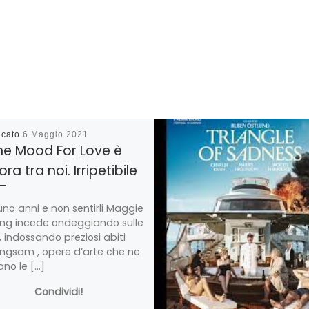
icato
6 Maggio 2021
he Mood For Love è
ra tra noi. Irripetibile
no anni e non sentirli Maggie
ng incede ondeggiando sulle
, indossando preziosi abiti
gsam , opere d’arte che ne
ano le […]
Condividi!