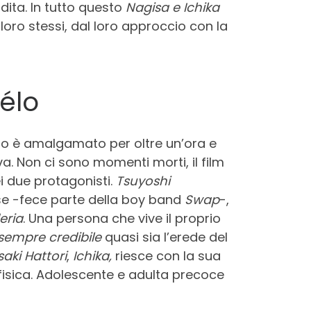
ndita. In tutto questo
Nagisa e Ichika
oro stessi, dal loro approccio con la
élo
utto è amalgamato per oltre un’ora e
va. Non ci sono momenti morti, il film
i due protagonisti.
Tsuyoshi
se -fece parte della boy band
Swap
-,
eria
. Una persona che vive il proprio
sempre credibile
quasi sia l’erede del
saki Hattori
,
Ichika,
riesce con la sua
 fisica. Adolescente e adulta precoce