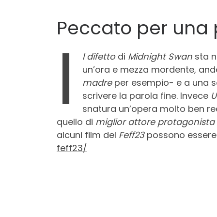
Peccato per una 
I
l difetto
di
Midnight Swan
sta n
un’ora e mezza mordente, anda
madre
per esempio- e a una s
scrivere la parola fine. Invece
U
snatura un’opera molto ben re
quello di
miglior attore protagonista
alcuni film del
Feff23
possono essere 
feff23/