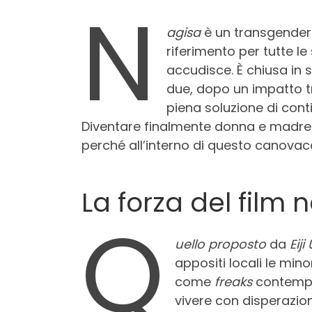
N
agisa
è un transgender 
riferimento per tutte 
accudisce. È chiusa in
due, dopo un impatto tr
piena soluzione di cont
Diventare finalmente donna e madr
perché all’interno di questo canovac
La forza del film 
Q
uello proposto
da
Eij
appositi locali le min
come
freaks
contempor
vivere con disperazion