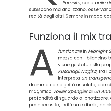
Parasite
, sono
bolle d
subiscono ma analizzano, osservano e
realtà degli altri. Sempre in modo co
Funziona il mix t
A
funzionare
in
Midnight 
mezza con il bilancino t
viene gustato nella prop
Kusanagi
,
Nagisa,
tra i
interpreta
un transgend
dramma con dignità assoluta, con sb
magnifico
Volker Spengler
di
Un Anno
profondità di sguardo a ipnotizzare,
per necessità, indifesa e ribelle, dolc