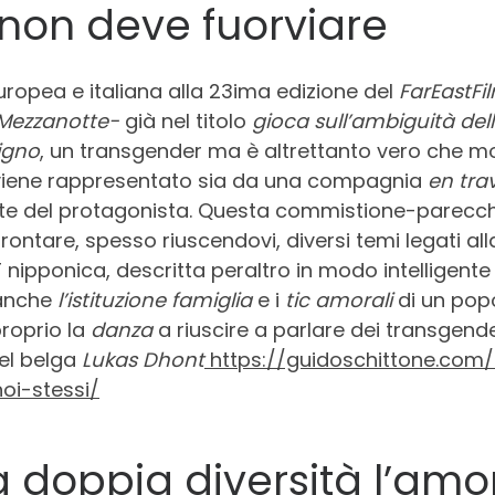
, non deve fuorviare
uropea e italiana alla 23ima edizione del
FarEastFi
Mezzanotte-
già nel titolo
gioca sull’ambiguità dell
igno
, un transgender ma è altrettanto vero che mo
to viene rappresentato sia da una compagnia
en trav
te del protagonista. Questa commistione-parecchi
rontare, spesso riuscendovi, diversi temi legati al
 nipponica, descritta peraltro in modo intelligent
 anche
l’istituzione famiglia
e i
tic amorali
di un popo
proprio la
danza
a riuscire a parlare dei transgende
del belga
Lukas Dhont
https://guidoschittone.com/
oi-stessi/
na doppia diversità l’amo