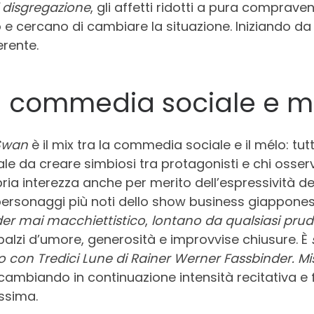
i disgregazione
, gli affetti ridotti a pura comprave
 cercano di cambiare la situazione. Iniziando da l
erente.
ra commedia sociale e m
Swan
è il mix tra la commedia sociale e il mélo: t
ale da creare simbiosi tra protagonisti e chi osser
ria interezza anche per merito dell’espressività de
 personaggi più noti dello show business giappone
er mai macchiettistico
,
lontano da qualsiasi prud
alzi d’umore, generosità e improvvise chiusure. È
 con Tredici Lune di Rainer Werner Fassbinder.
Mi
 cambiando in continuazione intensità recitativa e
issima.