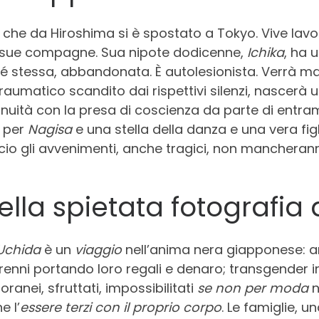
che da Hiroshima si è spostato a Tokyo. Vive lavor
le sue compagne. Sua nipote dodicenne,
Ichika
, ha 
 sé stessa, abbandonata. È autolesionista. Verrà
aumatico scandito dai rispettivi silenzi, nascerà 
inuità con la presa di coscienza da parte di entram
e per
Nagisa
e una stella della danza e una vera fig
cio gli avvenimenti, anche tragici, non mancheran
nella spietata fotografi
i Uchida
è un
viaggio
nell’anima nera giapponese: a
orenni portando loro regali e denaro; transgender i
anei, sfruttati, impossibilitati
se non per moda
n
e l’
essere terzi con il proprio corpo
. Le famiglie, u