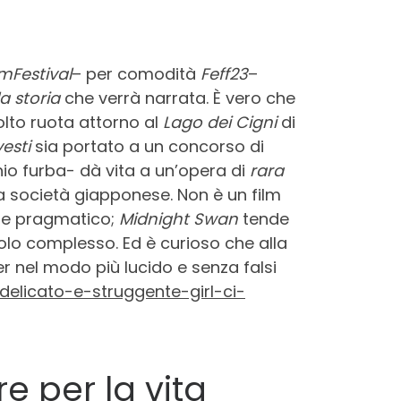
lmFestival
– per comodità
Feff23
–
a storia
che verrà narrata. È vero che
lto ruota attorno al
Lago dei Cigni
di
esti
sia portato a un concorso di
o furba- dà vita a un’opera di
rara
la società giapponese. Non è un film
e e pragmatico;
Midnight Swan
tende
lo complesso. Ed è curioso che alla
r nel modo più lucido e senza falsi
delicato-e-struggente-girl-ci-
re per la vita