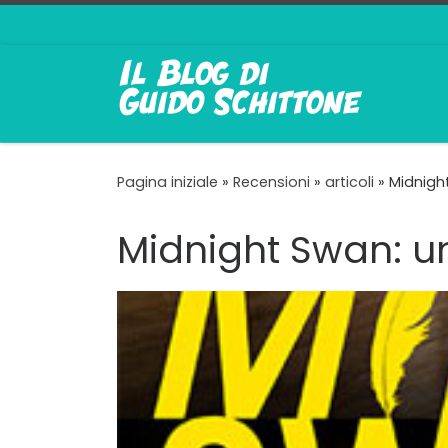
Passa al contenuto
Pagina iniziale
»
Recensioni
»
articoli
»
Midnigh
Midnight Swan: un