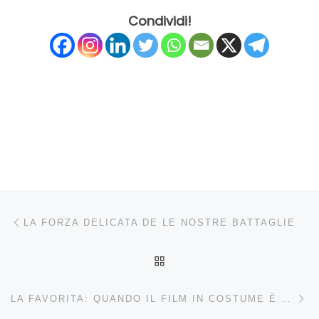
Condividi!
Navigazione articoli
Articolo precedente
LA FORZA DELICATA DE LE NOSTRE BATTAGLIE
RITORNA ALLA LISTA DEG
Ar
LA FAVORITA: QUANDO IL FILM IN COSTUME È UN MEZZO PER ESALTARE IL GROTTESCO DELL’ILLUSIONE DEL POTERE