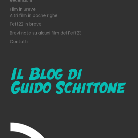
Recensioni
Film in Breve
Altri film in poche righe
Feff22 in breve
Brevi note su alcuni film del Feff23
Contatti