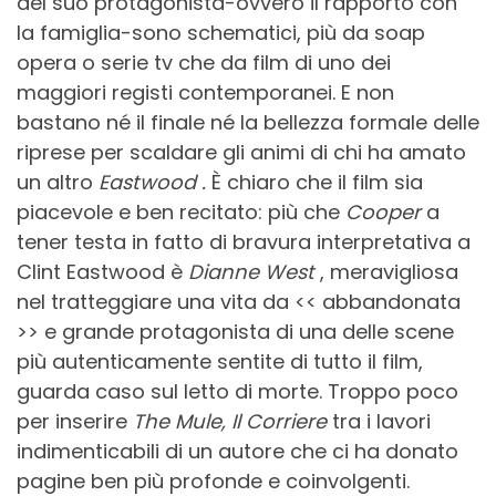
del suo protagonista-ovvero il rapporto con
la famiglia-sono schematici, più da soap
opera o serie tv che da film di uno dei
maggiori registi contemporanei. E non
bastano né il finale né la bellezza formale delle
riprese per scaldare gli animi di chi ha amato
un altro
Eastwood .
È chiaro che il film sia
piacevole e ben recitato: più che
Cooper
a
tener testa in fatto di bravura interpretativa a
Clint Eastwood è
Dianne West
, meravigliosa
nel tratteggiare una vita da << abbandonata
>> e grande protagonista di una delle scene
più autenticamente sentite di tutto il film,
guarda caso sul letto di morte. Troppo poco
per inserire
The Mule, Il Corriere
tra i lavori
indimenticabili di un autore che ci ha donato
pagine ben più profonde e coinvolgenti.