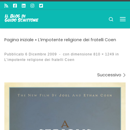
Passa al contenuto
Search
Me
Pagina iniziale
»
L’impotente religione dei fratelli Coen
Pubblicato
6 Dicembre 2009
-
con dimensione
810 × 1249
in
L’impotente religione dei fratelli Coen
Navigazione immagini
Successivo