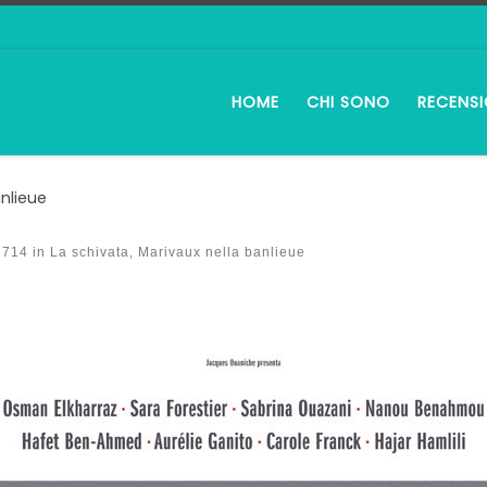
HOME
CHI SONO
RECENSI
nlieue
 714
in
La schivata, Marivaux nella banlieue
i