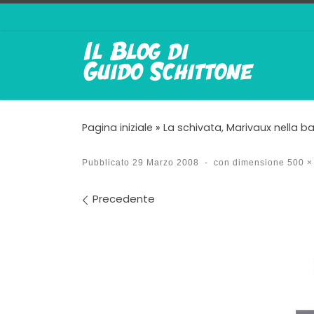
Passa al contenuto
Pagina iniziale
»
La schivata, Marivaux nella ba
Pubblicato
29 Marzo 2008
-
con dimensione
500 ×
Navigazione immagin
Precedente