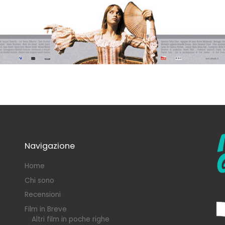
Navigazione
Home
Chi sono
Recensioni
Film in Breve
Altri film in poche righe