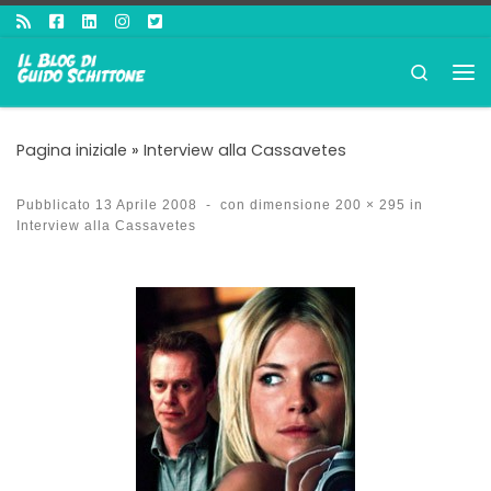
Passa al contenuto
Search
Me
Pagina iniziale
»
Interview alla Cassavetes
Pubblicato
13 Aprile 2008
-
con dimensione
200 × 295
in
Interview alla Cassavetes
Navigazione immagini