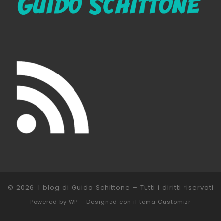
© 2026
Il blog di Guido Schittone
– Tutti i diritti riservati
Powered by
WP
– Designed con il
tema Customizr