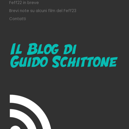
Feff22 in breve
Brevi note su alcuni film del Feff23
Contatti